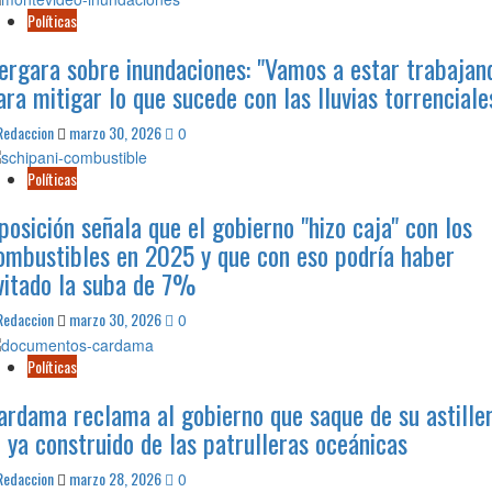
segunda
Políticas
fecha
del
ergara sobre inundaciones: "Vamos a estar trabajan
Torneo
ara mitigar lo que sucede con las lluvias torrenciale
Femenino
de
Redaccion
marzo 30, 2026
0
la
Liga
Políticas
General
Artigas
posición señala que el gobierno "hizo caja" con los
ombustibles en 2025 y que con eso podría haber
vitado la suba de 7%
Redaccion
marzo 30, 2026
0
Políticas
ardama reclama al gobierno que saque de su astille
o ya construido de las patrulleras oceánicas
Redaccion
marzo 28, 2026
0