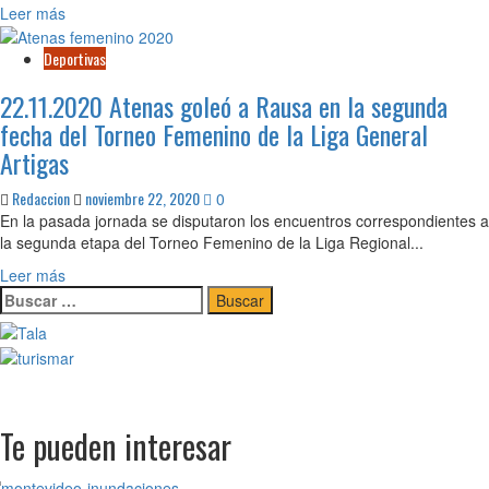
Leer
Leer más
más
sobre
Deportivas
22.11.2020
22.11.2020 Atenas goleó a Rausa en la segunda
Culminó
la
fecha del Torneo Femenino de la Liga General
segunda
Artigas
fecha
del
Redaccion
noviembre 22, 2020
0
Sub
En la pasada jornada se disputaron los encuentros correspondientes a
16
la segunda etapa del Torneo Femenino de la Liga Regional...
en
la
Leer
Leer más
Liga
Buscar:
más
Regional
sobre
Gral.
22.11.2020
Artigas
Atenas
goleó
a
Rausa
Te pueden interesar
en
la