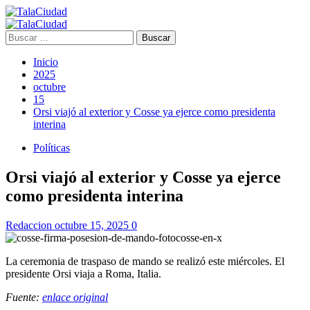
Saltar
al
Menú
contenido
principal
Buscar:
Inicio
2025
octubre
15
Orsi viajó al exterior y Cosse ya ejerce como presidenta
interina
Políticas
Orsi viajó al exterior y Cosse ya ejerce
como presidenta interina
Redaccion
octubre 15, 2025
0
La ceremonia de traspaso de mando se realizó este miércoles. El
presidente Orsi viaja a Roma, Italia.
Fuente:
enlace original