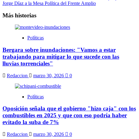
de
Jorge Díaz a la Mesa Política del Frente Amplio
entradas
Más historias
Políticas
Bergara sobre inundaciones: "Vamos a estar
trabajando para mitigar lo que sucede con las
lluvias torrenciales"
Redaccion
marzo 30, 2026
0
Políticas
Oposición señala que el gobierno "hizo caja" con los
combustibles en 2025 y que con eso podría haber
evitado la suba de 7%
Redaccion
marzo 30, 2026
0