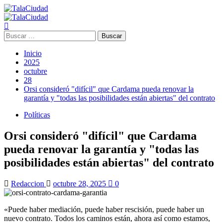
Saltar
al
Menú
contenido
principal
Buscar:
Inicio
2025
octubre
28
Orsi consideró "difícil" que Cardama pueda renovar la
garantía y "todas las posibilidades están abiertas" del contrato
Políticas
Orsi consideró "difícil" que Cardama
pueda renovar la garantía y "todas las
posibilidades están abiertas" del contrato
Redaccion
octubre 28, 2025
0
«Puede haber mediación, puede haber rescisión, puede haber un
nuevo contrato. Todos los caminos están, ahora así como estamos,