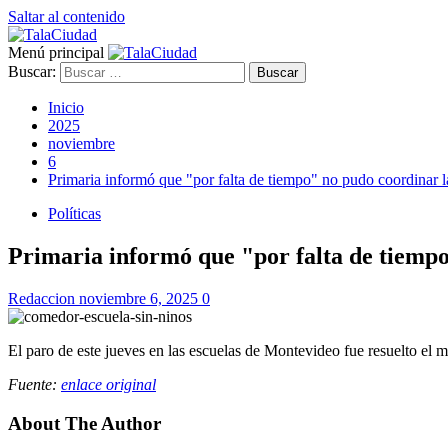
Saltar al contenido
Menú principal
Buscar:
Inicio
2025
noviembre
6
Primaria informó que "por falta de tiempo" no pudo coordinar la
Políticas
Primaria informó que "por falta de tiempo"
Redaccion
noviembre 6, 2025
0
El paro de este jueves en las escuelas de Montevideo fue resuelto el m
Fuente:
enlace original
About The Author