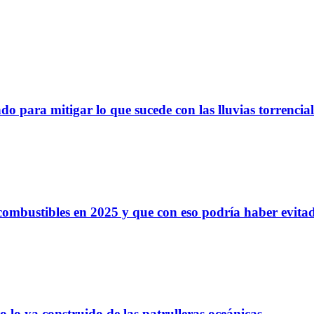
o para mitigar lo que sucede con las lluvias torrencia
 combustibles en 2025 y que con eso podría haber evit
 lo ya construido de las patrulleras oceánicas