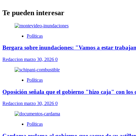
Te pueden interesar
Políticas
Bergara sobre inundaciones: "Vamos a estar trabajand
Redaccion
marzo 30, 2026
0
Políticas
Oposición señala que el gobierno "hizo caja" con los
Redaccion
marzo 30, 2026
0
Políticas
Cardama reclama al gobierno que saque de su astillero