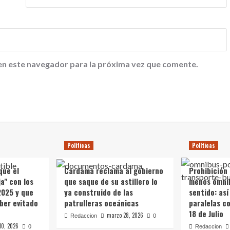
en este navegador para la próxima vez que comente.
Políticas
Políticas
que el
Cardama reclama al gobierno
Prohibición
a" con los
que saque de su astillero lo
menos ómni
2025 y que
ya construido de las
sentido: así
ber evitado
patrulleras oceánicas
paralelas c
18 de Julio
marzo 28, 2026
Redaccion
0
30, 2026
0
Redaccion