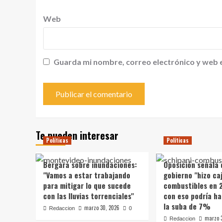
Web
Guarda mi nombre, correo electrónico y web 
Te pueden interesar
Políticas
Políticas
Bergara sobre inundaciones:
Oposición señala 
"Vamos a estar trabajando
gobierno "hizo caj
para mitigar lo que sucede
combustibles en 
con las lluvias torrenciales"
con eso podría ha
la suba de 7%
marzo 30, 2026
Redaccion
0
marzo 
Redaccion