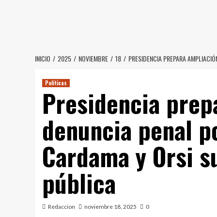
Saltar
al
contenido
INICIO
2025
NOVIEMBRE
18
PRESIDENCIA PREPARA AMPLIACIÓ
Políticas
Presidencia prep
denuncia penal po
Cardama y Orsi s
pública
Redaccion
noviembre 18, 2025
0