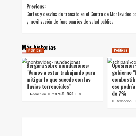
Navegación
Previous:
Cortes y desvíos de tránsito en el Centro de Montevideo p
de
y movilización de funcionarios de salud pública
entradas
Más historias
Políticas
Políticas
Bergara sobre inundaciones:
Oposición 
"Vamos a estar trabajando para
gobierno "
mitigar lo que sucede con las
combustibl
lluvias torrenciales"
eso podría
de 7%
marzo 30, 2026
Redaccion
0
Redaccion