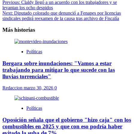
Previous:
Claldy llegó a un acuerdo con los trabajadores y se
levantan los ocho despidos
Next:
Diputado colorado que denunció a Fenapes por licencias
sindicales pedirá reexamen de la causa tras archivo de Fiscalía
Más historias
Políticas
Bergara sobre inundaciones: "Vamos a estar
trabajando para mitigar lo que sucede con las
lluvias torrenciales"
Redaccion
marzo 30, 2026
0
Políticas
Oposición señala que el gobierno "hizo caja" con los
combustibles en 2025 y que con eso podría haber
evitado la suba de 7%