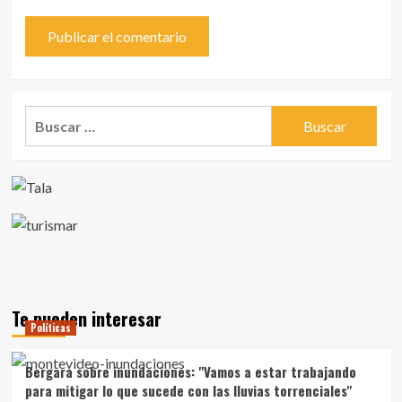
Buscar:
Te pueden interesar
Políticas
Bergara sobre inundaciones: "Vamos a estar trabajando
para mitigar lo que sucede con las lluvias torrenciales"