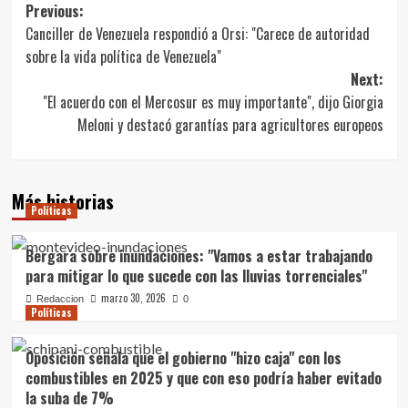
Navegación
Previous:
Canciller de Venezuela respondió a Orsi: "Carece de autoridad
de
sobre la vida política de Venezuela"
entradas
Next:
"El acuerdo con el Mercosur es muy importante", dijo Giorgia
Meloni y destacó garantías para agricultores europeos
Más historias
Políticas
Bergara sobre inundaciones: "Vamos a estar trabajando
para mitigar lo que sucede con las lluvias torrenciales"
marzo 30, 2026
Redaccion
0
Políticas
Oposición señala que el gobierno "hizo caja" con los
combustibles en 2025 y que con eso podría haber evitado
la suba de 7%