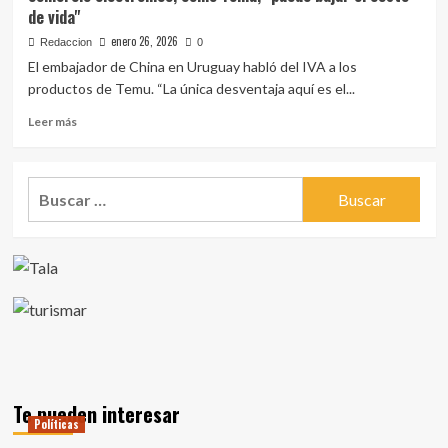
2025
de vida"
cadena
nacional
enero 26, 2026
Redaccion
0
por
El embajador de China en Uruguay habló del IVA a los
el
productos de Temu. “La única desventaja aquí es el...
Día
Internacional
Leer
Leer más
en
más
Memoria
sobre
de
Embajador
Buscar:
las
de
Víctimas
China
del
dice
Holocausto
que
Uruguay
es
caro
y
que
el
comercio
electrónico,
Te pueden interesar
como
Políticas
Temu,