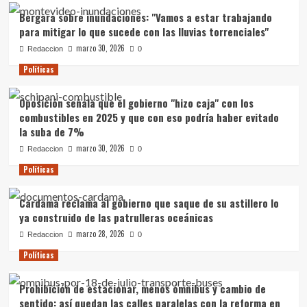
"puede
Bergara sobre inundaciones: "Vamos a estar trabajando
bajar
para mitigar lo que sucede con las lluvias torrenciales"
el
marzo 30, 2026
costo
Redaccion
0
de
Políticas
vida"
Oposición señala que el gobierno "hizo caja" con los
combustibles en 2025 y que con eso podría haber evitado
la suba de 7%
marzo 30, 2026
Redaccion
0
Políticas
Cardama reclama al gobierno que saque de su astillero lo
ya construido de las patrulleras oceánicas
marzo 28, 2026
Redaccion
0
Políticas
Prohibición de estacionar, menos ómnibus y cambio de
sentido: así quedan las calles paralelas con la reforma en