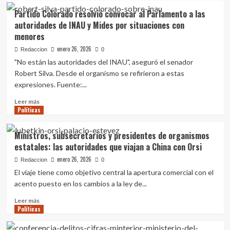
Más
Partido Colorado resolvió convocar al Parlamento a las
de
autoridades de INAU y Mides por situaciones con
100
menores
empresarios
registrados
enero 26, 2026
Redaccion
0
para
"No están las autoridades del INAU", aseguró el senador
participar
Robert Silva. Desde el organismo se refirieron a estas
de
expresiones. Fuente:...
misión
del
Leer
Leer más
presidente
Políticas
más
Orsi
sobre
en
Partido
Ministros, subsecretarios y presidentes de organismos
China,
Colorado
informó
estatales: las autoridades que viajan a China con Orsi
resolvió
Uruguay
convocar
enero 26, 2026
Redaccion
0
XXI
al
El viaje tiene como objetivo central la apertura comercial con el
Parlamento
acento puesto en los cambios a la ley de...
a
las
Leer
Leer más
autoridades
Políticas
más
de
sobre
INAU
Ministros,