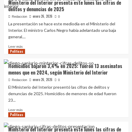
Ministerio del Interior presenta este lunes las cifras de
y
subsecretarios
delitos y denuncias de 2025
Mides
y
por
presidentes
enero 26, 2026
Redaccion
0
situaciones
de
La presentación se hace este mediodía en el Ministerio del
con
organismos
Interior. El ministro Carlos Negro había adelantado una baja
menores
estatales:
general....
las
autoridades
Leer
Leer más
que
Políticas
más
viajan
sobre
a
Ministerio
Homicidios bajaron 3,4% en 2025: fueron 13 asesinatos
China
del
menos que en 2024, según Ministerio del Interior
con
Interior
Orsi
presenta
enero 26, 2026
Redaccion
0
este
El Ministerio del Interior presentó las cifras de delitos y
lunes
denuncias de 2025. Homicidios de menores de edad fueron
las
23...
cifras
de
Leer
Leer más
delitos
Políticas
más
y
sobre
denuncias
Homicidios
Ministerio del Interior presenta este lunes las cifras de
de
bajaron