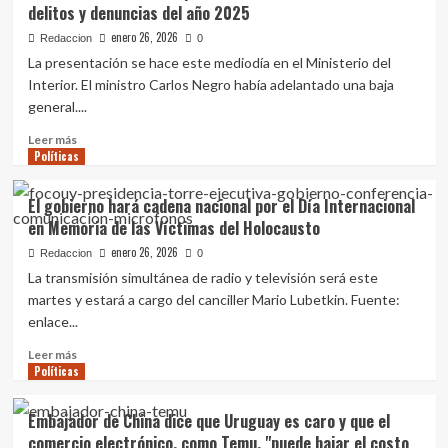
delitos y denuncias del año 2025
2025
3,4%
en
enero 26, 2026
Redaccion
0
2025:
La presentación se hace este mediodía en el Ministerio del
fueron
Interior. El ministro Carlos Negro había adelantado una baja
13
general....
asesinatos
menos
Leer
Leer más
que
Políticas
más
en
sobre
2024,
Ministerio
El gobierno hará cadena nacional por el Día Internacional
según
del
en Memoria de las Víctimas del Holocausto
Ministerio
Interior
del
presenta
enero 26, 2026
Redaccion
0
Interior
este
La transmisión simultánea de radio y televisión será este
lunes
martes y estará a cargo del canciller Mario Lubetkin. Fuente:
las
enlace...
cifras
de
Leer
Leer más
delitos
Políticas
más
y
sobre
denuncias
El
Embajador de China dice que Uruguay es caro y que el
del
gobierno
comercio electrónico, como Temu, "puede bajar el costo
año
hará