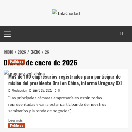
Saltar
al
contenido
Menú
principal
INICIO
2026
ENERO
26
Día:
26 de enero de 2026
Políticas
Más de 100 empresarios registrados para participar de
misión del presidente Orsi en China, informó Uruguay XXI
enero 26, 2026
Redaccion
0
"Las principales cámaras empresariales están todas
representadas y van a estar participando de nuestros
seminarios y la ronda de negocios",...
Leer
Leer más
Políticas
más
sobre