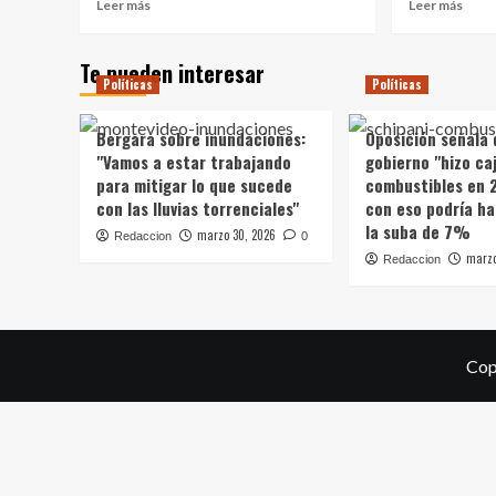
Leer
Leer
Leer más
Leer más
más
más
sobre
sobr
Te pueden interesar
Virginia
PIT-
Políticas
Políticas
Cáceres
CNT
sostuvo
orga
que
un
Bergara sobre inundaciones:
Oposición señala 
las
encu
"Vamos a estar trabajando
gobierno "hizo caj
mujeres
nacio
para mitigar lo que sucede
combustibles en 
políticas
de
con las lluvias torrenciales"
con eso podría ha
"todavía"
muje
la suba de 7%
deben
con
marzo 30, 2026
Redaccion
0
debatir
tema
marzo
Redaccion
sobre
desd
"la
la
aplicación
distr
de
de
la
la
Cop
Ley
rique
de
a
Cuotas"
la
viole