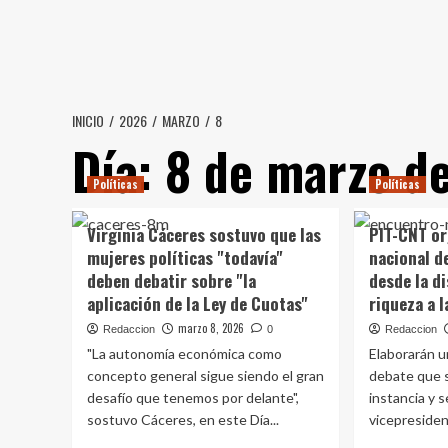
Saltar
al
contenido
INICIO
2026
MARZO
8
Día:
8 de marzo d
Políticas
Políticas
Virginia Cáceres sostuvo que las
PIT-CNT or
mujeres políticas "todavía"
nacional d
deben debatir sobre "la
desde la di
aplicación de la Ley de Cuotas"
riqueza a l
marzo 8, 2026
Redaccion
0
Redaccion
"La autonomía económica como
Elaborarán u
concepto general sigue siendo el gran
debate que 
desafío que tenemos por delante",
instancia y 
sostuvo Cáceres, en este Día...
vicepresiden