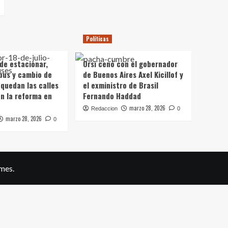
Políticas
 de estacionar,
Orsi cenó con el gobernador
bus y cambio de
de Buenos Aires Axel Kicillof y
 quedan las calles
el exministro de Brasil
on la reforma en
Fernando Haddad
marzo 28, 2026
Redaccion
0
marzo 28, 2026
0
mes.