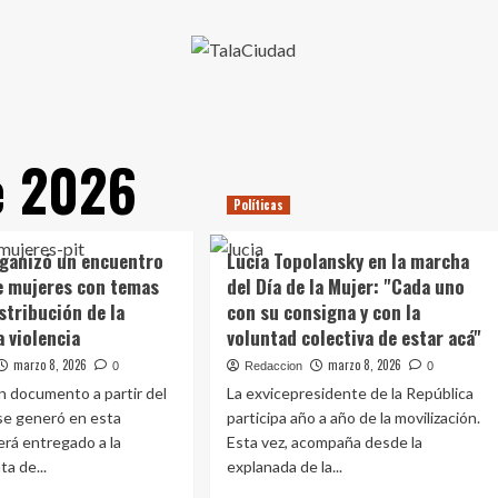
e 2026
Políticas
ganizó un encuentro
Lucía Topolansky en la marcha
e mujeres con temas
del Día de la Mujer: "Cada uno
stribución de la
con su consigna y con la
a violencia
voluntad colectiva de estar acá"
marzo 8, 2026
marzo 8, 2026
0
Redaccion
0
n documento a partir del
La exvicepresidente de la República
se generó en esta
participa año a año de la movilización.
será entregado a la
Esta vez, acompaña desde la
ta de...
explanada de la...