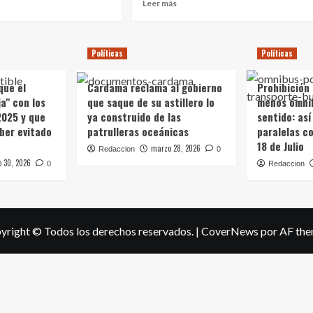
Leer
Leer más
más
e
sobre
Lucía
Políticas
Políticas
Topolansky
nizó
en
la
que el
Cardama reclama al gobierno
Prohibición
entro
marcha
a" con los
que saque de su astillero lo
menos ómni
nal
del
2025 y que
ya construido de las
sentido: así
Día
ber evitado
patrulleras oceánicas
paralelas c
res
de
18 de Julio
la
marzo 28, 2026
Redaccion
0
s
Mujer:
 30, 2026
0
Redaccion
e
"Cada
uno
ibución
con
su
consigna
yright © Todos los derechos reservados.
|
CoverNews
por AF the
za
y
con
la
ncia
voluntad
colectiva
de