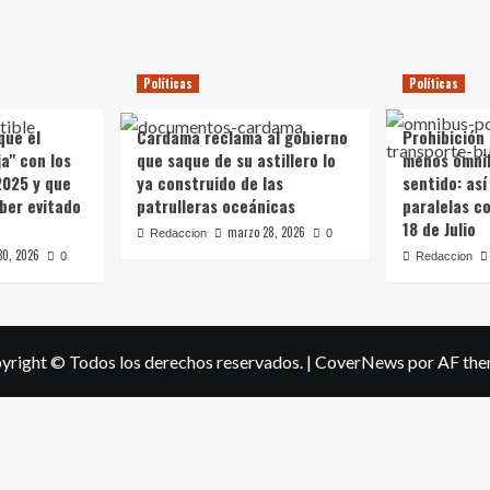
Políticas
Políticas
que el
Cardama reclama al gobierno
Prohibición
a" con los
que saque de su astillero lo
menos ómni
2025 y que
ya construido de las
sentido: así
ber evitado
patrulleras oceánicas
paralelas c
18 de Julio
marzo 28, 2026
Redaccion
0
30, 2026
0
Redaccion
yright © Todos los derechos reservados.
|
CoverNews
por AF the