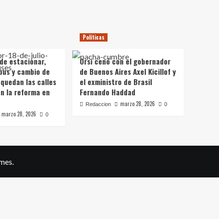
Políticas
 de estacionar,
Orsi cenó con el gobernador
bus y cambio de
de Buenos Aires Axel Kicillof y
 quedan las calles
el exministro de Brasil
on la reforma en
Fernando Haddad
marzo 28, 2026
Redaccion
0
marzo 28, 2026
0
mes.