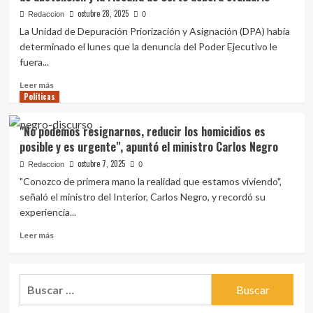
empuje
Comisión
octubre 28, 2025
Redaccion
0
impresionante"
de
La Unidad de Depuración Priorización y Asignación (DPA) había
Presupuesto:
determinado el lunes que la denuncia del Poder Ejecutivo le
habló
fuera...
de
las
Leer
Leer más
señales
Políticas
más
que
sobre
mandan
Fiscal
"No podemos resignarnos, reducir los homicidios es
narcos
designada
posible y es urgente", apuntó el ministro Carlos Negro
y
para
la
el
octubre 7, 2025
Redaccion
0
necesidad
caso
"Conozco de primera mano la realidad que estamos viviendo",
de
Cardama
señaló el ministro del Interior, Carlos Negro, y recordó su
reforzar
presentó
experiencia...
Fiscalía
derecho
de
Leer
Leer más
abstención
más
y
sobre
la
"No
Buscar:
Fiscalía
podemos
de
resignarnos,
Corte
reducir