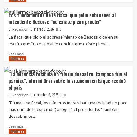
sobre
Senadores
Los fundamentos de la fiscal que pidió sobreseer al
de
intendente Besozzi: "no existe plena prueba"
la
coalición
marzo 5, 2026
Redaccion
0
cursan
La fiscal que pidió el sobreseimiento de Besozzi dice en su
nota
escrito que “no es posible concluir que existe plena...
a
Orsi
Leer
Leer más
para
Políticas
más
que
sobre
envíe
Los
"La herencia recibida no fue un desastre, tampoco fue el
la
fundamentos
paraíso", afirmó Orsi sobre la situación en la que recibió
venia
de
el país
de
la
Mónica
fiscal
diciembre 9, 2025
Redaccion
0
Ferrero
que
"En materia fiscal, los números mostraban una realidad un poco
como
pidió
más dura de lo esperado", aseguró el presidente. "También
Fiscal
sobreseer
descubrimos...
de
al
Corte
intendente
Leer
Leer más
titular
Besozzi:
Políticas
más
"no
sobre