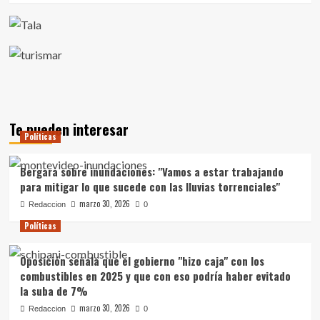
deberá
los
evaluarlo
homicidios
es
posible
y
es
urgente",
apuntó
el
Te pueden interesar
ministro
Políticas
Carlos
Negro
Bergara sobre inundaciones: "Vamos a estar trabajando
para mitigar lo que sucede con las lluvias torrenciales"
marzo 30, 2026
Redaccion
0
Políticas
Oposición señala que el gobierno "hizo caja" con los
combustibles en 2025 y que con eso podría haber evitado
la suba de 7%
marzo 30, 2026
Redaccion
0