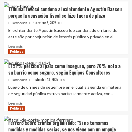
existe
"La
Tribunal revocó condena al exintendente Agustín Bascou
plena
herencia
prueba"
porque la acusación fiscal se hizo fuera de plazo
recibida
no
diciembre 3, 2025
Redaccion
0
fue
El exintendente Agustín Bascou fue condenado en junio de
un
este año por conjunción de interés público y privado en el...
desastre,
tampoco
Leer
Leer más
fue
Políticas
más
el
sobre
paraíso",
Tribunal
El 51% percibe al país como inseguro, pero 70% nota a
afirmó
revocó
su barrio como seguro, según Equipos Consultores
Orsi
condena
sobre
al
noviembre 13, 2025
Redaccion
0
la
exintendente
Luego de un mes de setiembre en el cual la agenda en materia
situación
Agustín
de seguridad pública estuvo particularmente activa, con...
en
Bascou
la
porque
Leer
Leer más
que
la
Políticas
más
recibió
acusación
sobre
el
fiscal
El
Ferrero sobre crimen organizado: "Si no tomamos
país
se
51%
medidas y medidas serias, se nos viene con un empuje
hizo
percibe