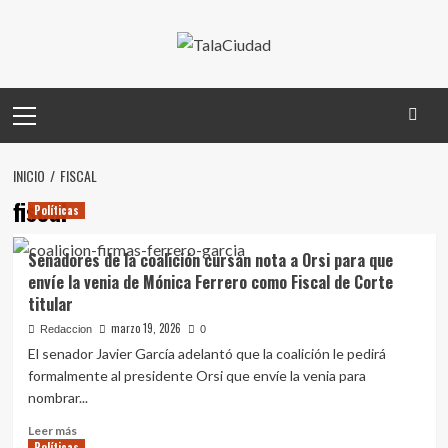
Saltar
al
contenido
Menú
principal
INICIO
FISCAL
fiscal
Políticas
Senadores de la coalición cursan nota a Orsi para que
envíe la venia de Mónica Ferrero como Fiscal de Corte
titular
marzo 19, 2026
Redaccion
0
El senador Javier García adelantó que la coalición le pedirá
formalmente al presidente Orsi que envíe la venia para
nombrar...
Leer
Leer más
Políticas
más