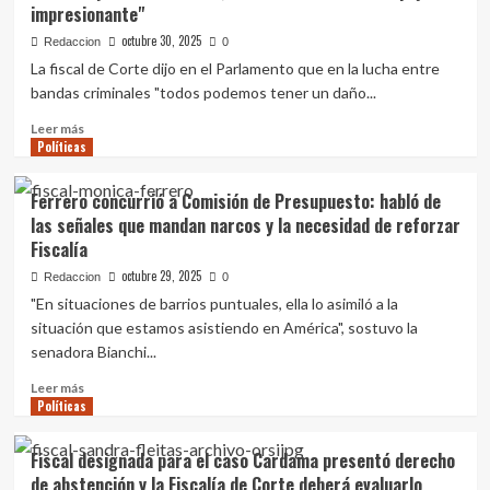
impresionante"
fuera
al
de
país
octubre 30, 2025
Redaccion
0
plazo
como
La fiscal de Corte dijo en el Parlamento que en la lucha entre
inseguro,
bandas criminales "todos podemos tener un daño...
pero
70%
Leer
Leer más
nota
Políticas
más
a
sobre
su
Ferrero
Ferrero concurrió a Comisión de Presupuesto: habló de
barrio
sobre
las señales que mandan narcos y la necesidad de reforzar
como
crimen
seguro,
Fiscalía
organizado:
según
"Si
octubre 29, 2025
Redaccion
0
Equipos
no
"En situaciones de barrios puntuales, ella lo asimiló a la
Consultores
tomamos
situación que estamos asistiendo en América", sostuvo la
medidas
senadora Bianchi...
y
medidas
Leer
Leer más
serias,
Políticas
más
se
sobre
nos viene
Ferrero
Fiscal designada para el caso Cardama presentó derecho
con
concurrió
un
de abstención y la Fiscalía de Corte deberá evaluarlo
a