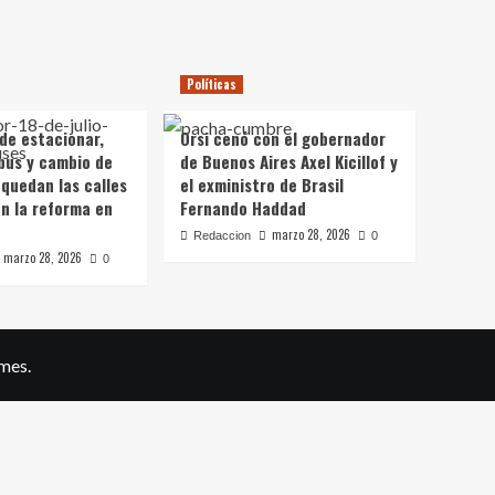
Políticas
 de estacionar,
Orsi cenó con el gobernador
bus y cambio de
de Buenos Aires Axel Kicillof y
 quedan las calles
el exministro de Brasil
on la reforma en
Fernando Haddad
marzo 28, 2026
Redaccion
0
marzo 28, 2026
0
mes.