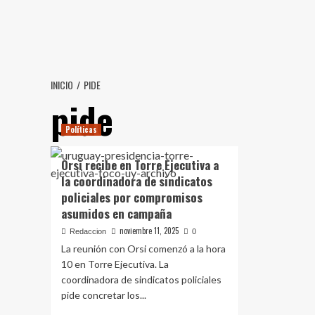
Saltar
al
contenido
INICIO
PIDE
pide
Políticas
Orsi recibe en Torre Ejecutiva a
la coordinadora de sindicatos
policiales por compromisos
asumidos en campaña
noviembre 11, 2025
Redaccion
0
La reunión con Orsi comenzó a la hora
10 en Torre Ejecutiva. La
coordinadora de sindicatos policiales
pide concretar los...