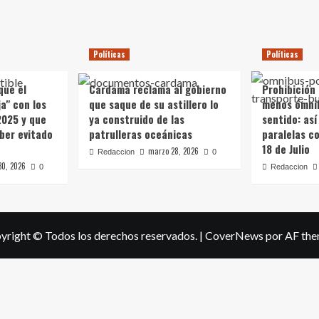
Políticas
Políticas
que el
Cardama reclama al gobierno
Prohibición
a" con los
que saque de su astillero lo
menos ómni
2025 y que
ya construido de las
sentido: así
ber evitado
patrulleras oceánicas
paralelas c
18 de Julio
marzo 28, 2026
Redaccion
0
30, 2026
0
Redaccion
yright © Todos los derechos reservados.
|
CoverNews
por AF the