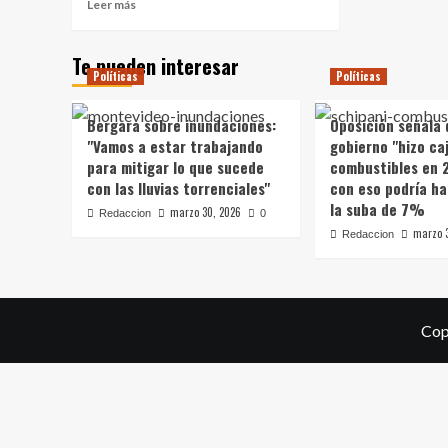
Leer
Leer más
más
sobre
Te pueden interesar
Orsi
Políticas
Políticas
recibe
en
Torre
Bergara sobre inundaciones:
Oposición señala 
Ejecutiva
"Vamos a estar trabajando
gobierno "hizo caj
a
para mitigar lo que sucede
combustibles en 
la
con las lluvias torrenciales"
con eso podría ha
coordinadora
la suba de 7%
de
marzo 30, 2026
Redaccion
0
sindicatos
marzo 
Redaccion
policiales
por
compromisos
asumidos
en
Cop
campaña